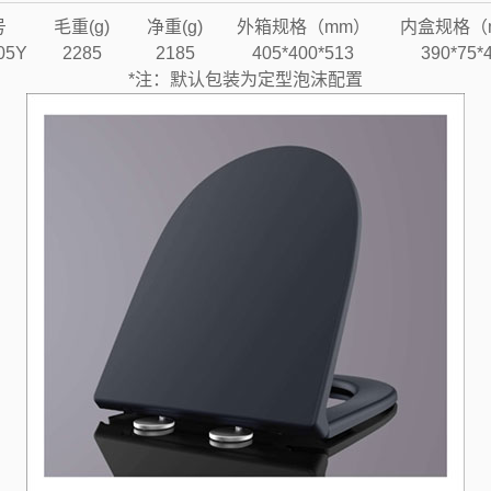
号
毛重(g)
净重(g)
外箱规格（mm）
内盒规格（
05Y
2285
2185
405*400*513
390*75*
*注：默认包装为定型泡沫配置