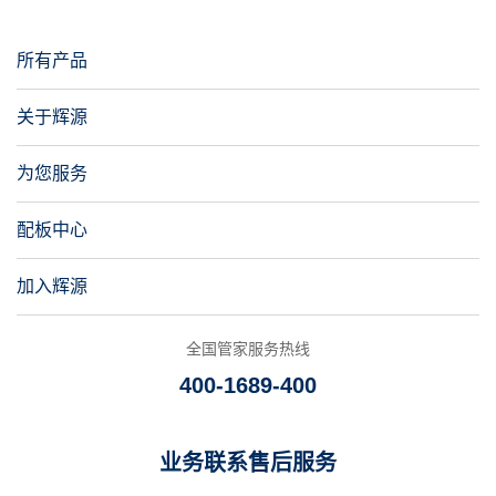
饰时代
2008
所有产品
关于辉源
潮州市场盖板占有率超过30%
2003
为您服务
配板中心
公司自主研发的马桶盖板开始投放潮州本地市场
加入辉源
2002
全国管家服务热线
辉源公司成立
400-1689-400
业务联系
售后服务