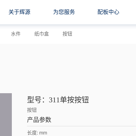
关于辉源
为您服务
配板中心
水件
纸巾盒
按钮
型号：311单按按钮
按钮
产品参数
长度: mm